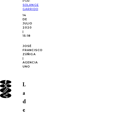
POR:
SOLANGE
GARRIDO
14
DE
JULIO
2020
|
15:18
JOSÉ
FRANCISCO
ZÚÑIGA
|
AGENCIA
UNO
L
a
d
e