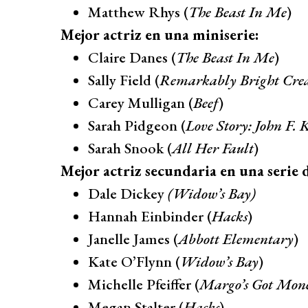
Matthew Rhys (
The Beast In Me
)
Mejor actriz en una miniserie:
Claire Danes (
The Beast In Me
)
Sally Field (
Remarkably Bright Crea
Carey Mulligan (
Beef
)
Sarah Pidgeon (
Love Story: John F. 
Sarah Snook (
All Her Fault
)
Mejor actriz secundaria en una serie 
Dale Dickey
(Widow’s Bay)
Hannah Einbinder (
Hacks
)
Janelle James (
Abbott Elementary
)
Kate O’Flynn (
Widow’s Bay
)
Michelle Pfeiffer (
Margo’s Got Mone
Megan Stalter (
Hacks
)