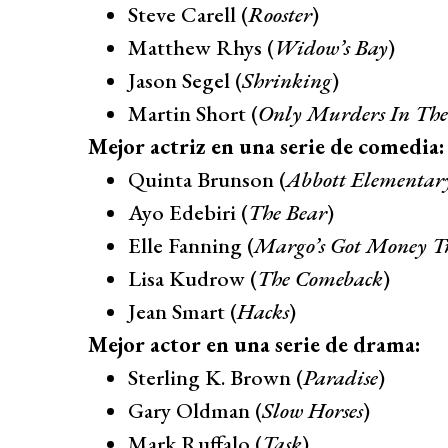
Steve Carell (
Rooster
)
Matthew Rhys (
Widow’s Bay
)
Jason Segel (
Shrinking
)
Martin Short (
Only Murders In The
Mejor actriz en una serie de comedia:
Quinta Brunson (
Abbott Elementar
Ayo Edebiri (
The Bear
)
Elle Fanning (
Margo’s Got Money Tr
Lisa Kudrow (
The Comeback
)
Jean Smart (
Hacks
)
Mejor actor en una serie de drama:
Sterling K. Brown (
Paradise
)
Gary Oldman (
Slow Horses
)
Mark Ruffalo (
Task
)