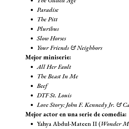
The Gilded Age
Paradise
The Pitt
Pluribus
Slow Horses
Your Friends & Neighbors
Mejor miniserie:
All Her Fault
The Beast In Me
Beef
DTF St. Louis
Love Story: John F. Kennedy Jr. & Ca
Mejor actor en una serie de comedia:
Yahya Abdul-Mateen II (
Wonder M