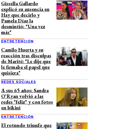
Gissella Gallardo
explicó su ausencia en
Hay que decirlo y
Pamela Díaz la
desmintió: "Una vez
más"
ENTRETENCIÓN
Camilo Huerta y su
reacción tras disculpas
de Marité: "Le dije que
le firmaba el papel que
quisiera"
REDES SOCIALES
A sus 65 años: Sandra
O'Ryan volvió a las
redes "feliz" y con fotos
en bikini
ENTRETENCIÓN
El rotundo triunfo que