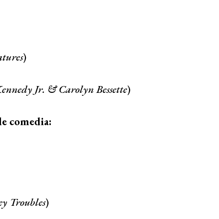
tures
)
Kennedy Jr. & Carolyn Bessette
)
de comedia:
y Troubles
)