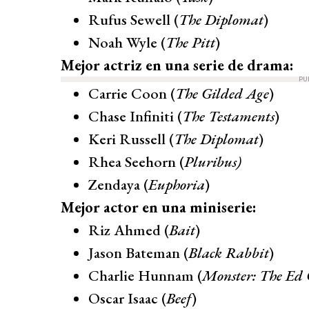
Rufus Sewell (
The Diplomat
)
Noah Wyle (
The Pitt
)
Mejor actriz en una serie de drama:
PU
Carrie Coon (
The Gilded Age
)
Chase Infiniti (
The Testaments
)
Keri Russell (
The Diplomat
)
Rhea Seehorn (
Pluribus)
Zendaya (
Euphoria
)
Mejor actor en una miniserie:
Riz Ahmed (
Bait
)
Jason Bateman (
Black Rabbit
)
Charlie Hunnam (
Monster: The Ed 
Oscar Isaac (
Beef
)