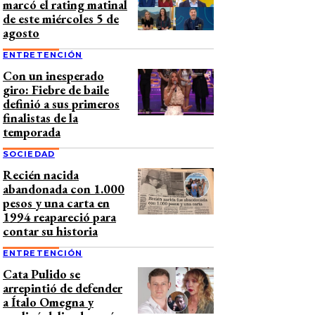
marcó el rating matinal
de este miércoles 5 de
agosto
ENTRETENCIÓN
Con un inesperado
giro: Fiebre de baile
definió a sus primeros
finalistas de la
temporada
SOCIEDAD
Recién nacida
abandonada con 1.000
pesos y una carta en
1994 reapareció para
contar su historia
ENTRETENCIÓN
Cata Pulido se
arrepintió de defender
a Ítalo Omegna y