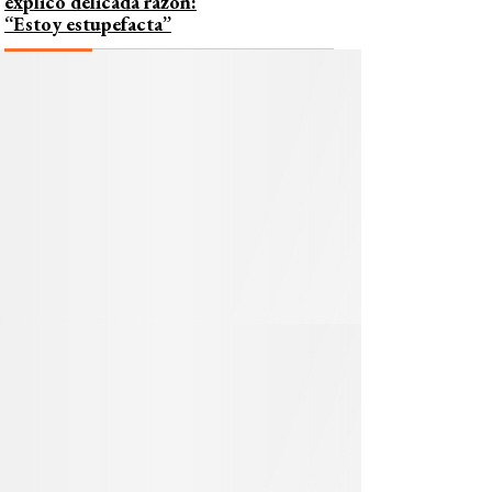
explicó delicada razón:
“Estoy estupefacta”