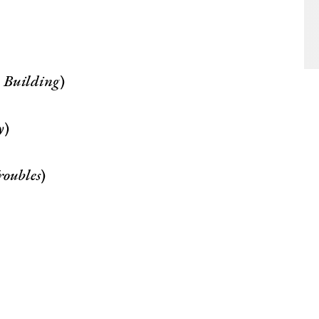
 Building
)
y
)
oubles
)