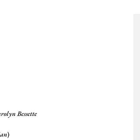
rolyn Bessette
an
)