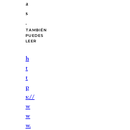
a
s
.
TAMBIÉN
PUEDES
LEER