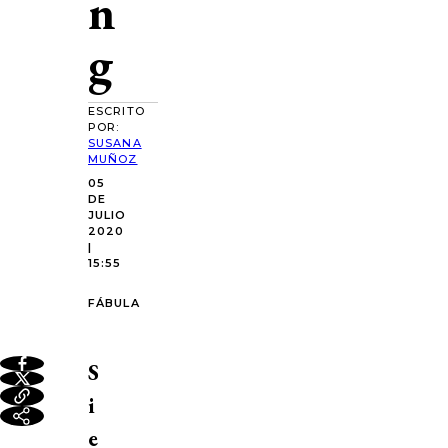
n
g
ESCRITO
POR:
SUSANA
MUÑOZ
05
DE
JULIO
2020
|
15:55
FÁBULA
S
i
e