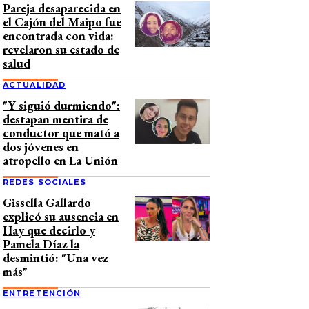
Pareja desaparecida en
el Cajón del Maipo fue
encontrada con vida:
revelaron su estado de
salud
ACTUALIDAD
"Y siguió durmiendo":
destapan mentira de
conductor que mató a
dos jóvenes en
atropello en La Unión
REDES SOCIALES
Gissella Gallardo
explicó su ausencia en
Hay que decirlo y
Pamela Díaz la
desmintió: "Una vez
más"
ENTRETENCIÓN