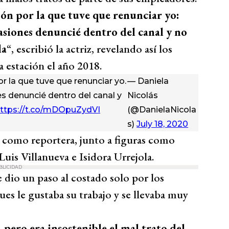
ón por la que tuve que renunciar yo:
asiones denuncié dentro del canal y no
la
“, escribió la actriz, revelando así los
a estación el año 2018.
r la que tuve que renunciar yo.
— Daniela
s denuncié dentro del canal y
Nicolás
ttps://t.co/mDOpuZydVI
(@DanielaNicola
s)
July 18, 2020
como reportera, junto a figuras como
Luis Villanueva e Isidora Urrejola.
BLICIDAD
e dio un paso al costado solo por los
ues le gustaba su trabajo y se llevaba muy
pero era insostenible el mal trato del