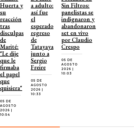
Huerta y
a adulto:
Sin Filtros:
su
así fue
panelistas se
reacción
el
indignaron y
tras
esperado
abandonaron
disculpas
regreso
set en vivo
de
de
por Claudio
Marité:
Tatayaya
Crespo
"Le dije
junto a
que le
Sergio
05 DE
AGOSTO
firmaba
Freire
2026 |
el papel
10:03
que
05 DE
AGOSTO
quisiera"
2026 |
10:33
05 DE
AGOSTO
2026 |
10:54