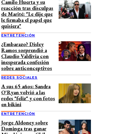
Camilo Huerta y su
reacción tras disculpas
de Marité: "Le dije que
le firmaba el papel que
quisiera"
ENTRETENCIÓN
¿Embarazo? Disley
Ramos sorprendió a
Claudio Valdivia con
inesperada confesión
sobre anticonceptivos
REDES SOCIALES
A sus 65 años: Sandra
O'Ryan volvió a las
redes "feliz" y con fotos
en bikini
ENTRETENCIÓN
Jorge Aldoney sobre
Dominga tras ganar