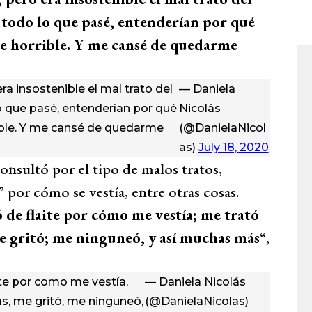
 todo lo que pasé, entenderían por qué
e horrible. Y me cansé de quedarme
 insostenible el mal trato del
— Daniela
lo que pasé, entenderían por qué
Nicolás
ible. Y me cansé de quedarme
(@DanielaNicol
as)
July 18, 2020
onsultó por el tipo de malos tratos,
” por cómo se vestía, entre otras cosas.
 de flaite por cómo me vestía; me trató
me gritó; me ninguneó, y así muchas más
“,
ite por como me vestía,
— Daniela Nicolás
s, me gritó, me ninguneó,
(@DanielaNicolas)