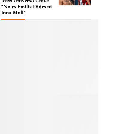
Miss Universo Chile:
"No es Emilia Dides ni
Inna Moll"