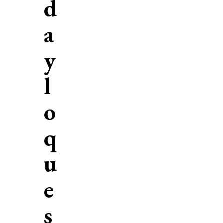
d
a
y
l
o
q
u
e
s