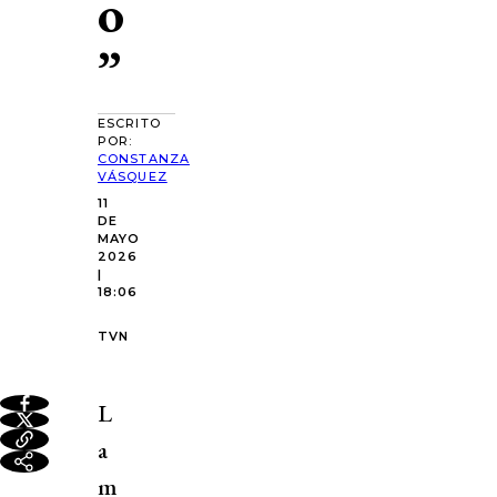
o
”
ESCRITO
POR:
CONSTANZA
VÁSQUEZ
11
DE
MAYO
2026
|
18:06
TVN
L
a
m