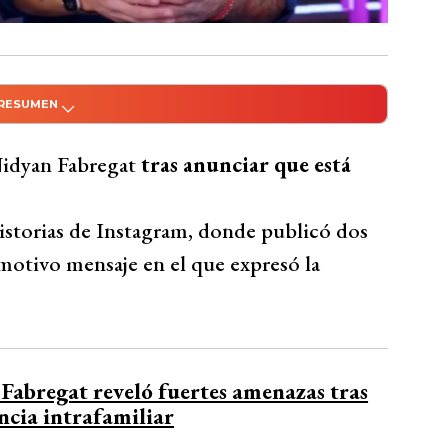
 RESUMEN
do con Inteligencia Artificial
Nidyan Fabregat por anunciar su segundo
Nidyan Fabregat
tras anunciar que está
considera una madre irresponsable debido a
ado en redes sociales, como denuncias de
historias de Instagram, donde publicó dos
iones de vida para su hija. Aránguiz
motivo mensaje en el que expresó la
at al traer otro hijo al mundo en esas
s para el bebé.
Bío Bío Comunicaciones
Fabregat reveló fuertes amenazas tras
ncia intrafamiliar