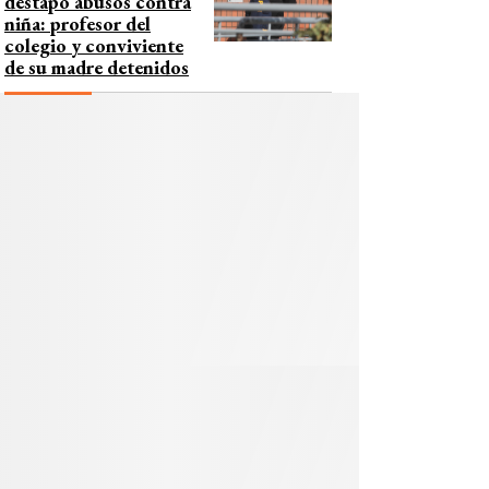
destapó abusos contra
niña: profesor del
colegio y conviviente
de su madre detenidos