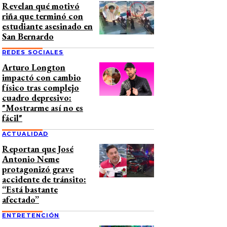
Revelan qué motivó
riña que terminó con
estudiante asesinado en
San Bernardo
REDES SOCIALES
Arturo Longton
impactó con cambio
físico tras complejo
cuadro depresivo:
"Mostrarme así no es
fácil"
ACTUALIDAD
Reportan que José
Antonio Neme
protagonizó grave
accidente de tránsito:
“Está bastante
afectado”
ENTRETENCIÓN