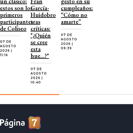
un clásico:
Fran
gesto en su
estos son los
García-
cumpleaños:
primeros
Huidobro
“Cómo no
participantes
tras
amarte”
de Coliseo
críticas:
"¿Quién
07 DE
AGOSTO
se cree
07 DE
2026 |
AGOSTO
esta
09:39
2026 |
hue…?"
11:16
07 DE
AGOSTO
2026 |
10:40