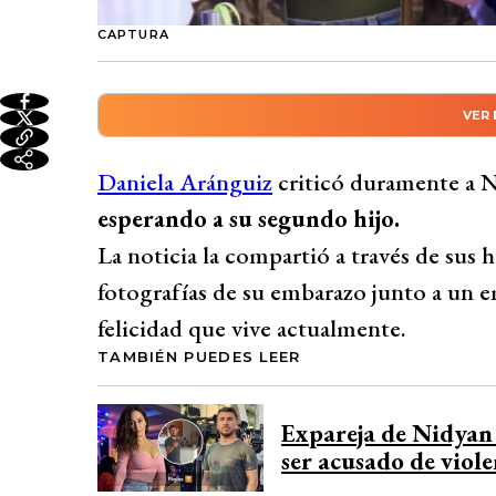
CAPTURA
VER
Resumen automático genera
Daniela Aránguiz criticó fuertemente a 
Daniela Aránguiz
criticó duramente a 
embarazo en Instagram, alegando que la 
esperando a su segundo hijo.
las difíciles circunstancias que ha mostr
La noticia la compartió a través de sus 
violencia intrafamiliar y precarias condic
fotografías de su embarazo junto a un e
cuestionó la falta de conciencia de Fabreg
felicidad que vive actualmente.
condiciones, aunque expresó buenos deseo
TAMBIÉN PUEDES LEER
Desarrollado por 
Expareja de Nidyan 
ser acusado de viole