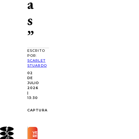
a
s
”
ESCRITO
POR:
SCARLET
STUARDO
02
DE
JULIO
2026
|
13:30
CAPTURA
VER
RESUMEN