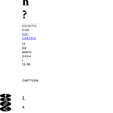
n
?
ESCRITO
POR:
PÍA
CASTRO
17
DE
MAYO
2024
|
12:18
CAPTURA
L
a