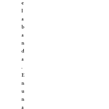
e
l
a
b
a
n
d
a
.
E
n
u
n
a