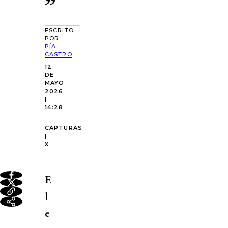
”
ESCRITO
POR:
PÍA
CASTRO
12
DE
MAYO
2026
|
14:28
CAPTURAS
|
X
E
l
e