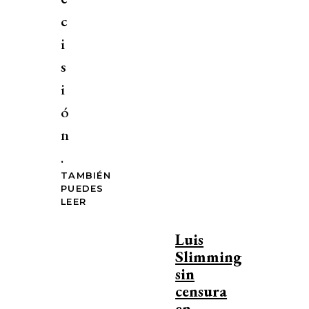
c
i
s
i
ó
n
.
TAMBIÉN
PUEDES
LEER
Luis
Slimming
sin
censura
en