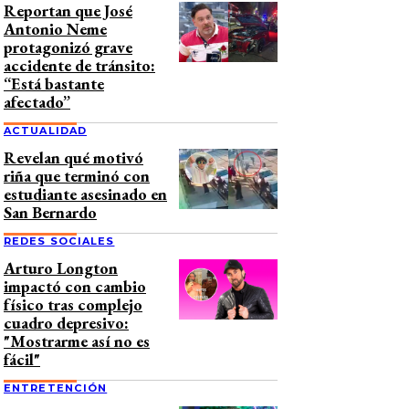
Reportan que José
Antonio Neme
protagonizó grave
accidente de tránsito:
“Está bastante
afectado”
ACTUALIDAD
Revelan qué motivó
riña que terminó con
estudiante asesinado en
San Bernardo
REDES SOCIALES
Arturo Longton
impactó con cambio
físico tras complejo
cuadro depresivo:
"Mostrarme así no es
fácil"
ENTRETENCIÓN