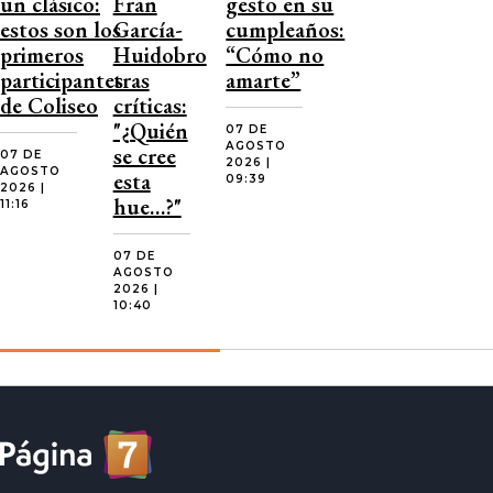
un clásico:
Fran
gesto en su
estos son los
García-
cumpleaños:
primeros
Huidobro
“Cómo no
participantes
tras
amarte”
de Coliseo
críticas:
"¿Quién
07 DE
AGOSTO
se cree
07 DE
2026 |
AGOSTO
esta
09:39
2026 |
hue…?"
11:16
07 DE
AGOSTO
2026 |
10:40