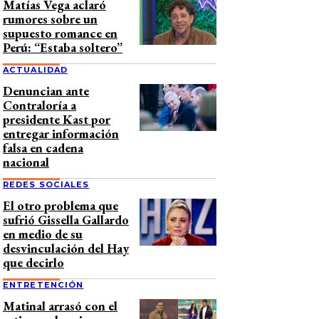
Matías Vega aclaró
rumores sobre un
supuesto romance en
Perú: “Estaba soltero”
ACTUALIDAD
Denuncian ante
Contraloría a
presidente Kast por
entregar información
falsa en cadena
nacional
REDES SOCIALES
El otro problema que
sufrió Gissella Gallardo
en medio de su
desvinculación del Hay
que decirlo
ENTRETENCIÓN
Matinal arrasó con el