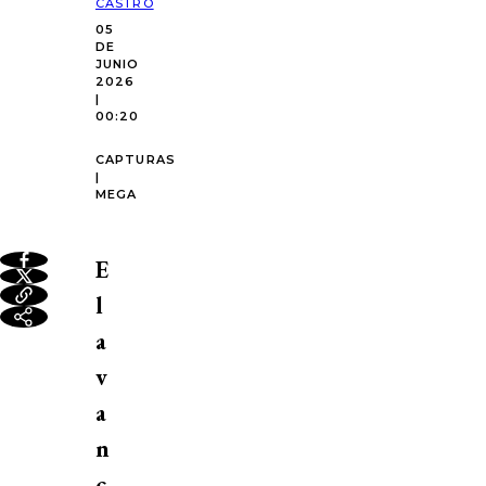
CASTRO
05
DE
JUNIO
2026
|
00:20
CAPTURAS
|
MEGA
E
l
a
v
a
n
c