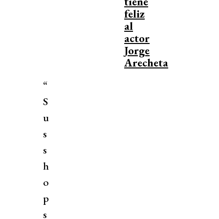
tiene
feliz
al
actor
Jorge
Arecheta
“
S
u
s
s
h
o
p
s