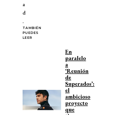
a
d
.
TAMBIÉN
PUEDES
LEER
En
paralelo
a
‘Reunión
de
Superados’:
el
ambicioso
proyecto
que