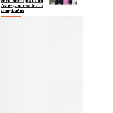
envió mensaje a Pedro
Astorga por no ir a su
cumpleaños