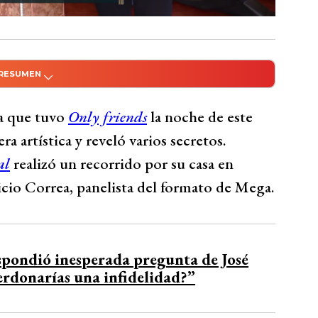
 RESUMEN
do con Inteligencia Artificial
iends al mostrar su casa en Curacaví,
da que tuvo
Only friends
la noche de este
integrante de Tal cual exhibió fotos familiares
a artística y reveló varios secretos.
ón, además de una enorme cama que puede
al
realizó un recorrido por su casa en
o, destacó su jacuzzi y sauna. Comentó que
cio Correa, panelista del formato de Mega.
ebido a sus diferencias.
Bío Bío Comunicaciones
pondió inesperada pregunta de José
rdonarías una infidelidad?”