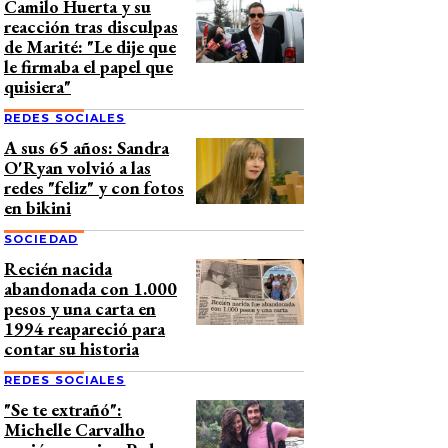
Camilo Huerta y su
reacción tras disculpas
de Marité: "Le dije que
le firmaba el papel que
quisiera"
REDES SOCIALES
A sus 65 años: Sandra
O'Ryan volvió a las
redes "feliz" y con fotos
en bikini
SOCIEDAD
Recién nacida
abandonada con 1.000
pesos y una carta en
1994 reapareció para
contar su historia
REDES SOCIALES
"Se te extrañó":
Michelle Carvalho