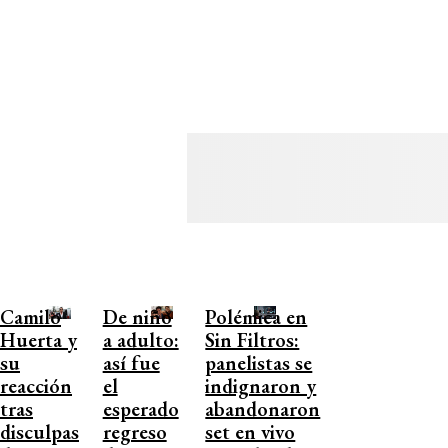
Camilo
De niño
Polémica en
Huerta y
a adulto:
Sin Filtros:
su
así fue
panelistas se
reacción
el
indignaron y
tras
esperado
abandonaron
disculpas
regreso
set en vivo