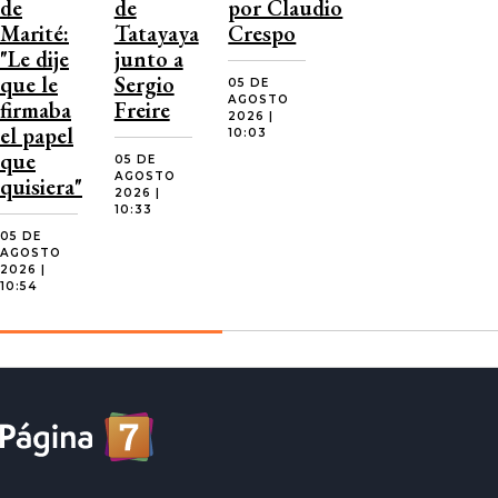
de
de
por Claudio
Marité:
Tatayaya
Crespo
"Le dije
junto a
que le
Sergio
05 DE
AGOSTO
firmaba
Freire
2026 |
el papel
10:03
que
05 DE
AGOSTO
quisiera"
2026 |
10:33
05 DE
AGOSTO
2026 |
10:54