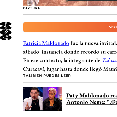
CAPTURA
VER
Resumen automático genera
Patricia Maldonado sorprendió en Only fr
Patricia Maldonado
fue la nueva invita
revelando detalles de su vida privada. La 
sábado, instancia donde recordó su carrer
y una colección de cajas en su habitaci
En ese contexto, la integrante de
Tal cu
albergar hasta cuatro personas. En el bañ
Curacaví, lugar hasta donde llegó Mauri
duerme en camas separadas de su esposo d
TAMBIÉN PUEDES LEER
Desarrollado por 
Paty Maldonado res
Antonio Neme: “¿Pe