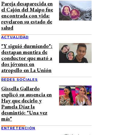
Pareja desaparecida en
el Cajón del Maipo fue
encontrada con vida:
revelaron su estado de
salud
ACTUALIDAD
"Y siguió durmiendo":
destapan mentira de
conductor que mató a
dos jóvenes en
atropello en La Unión
REDES SOCIALES
Gissella Gallardo
explicó su ausencia en
Hay que decirlo y
Pamela Díaz la
desmintió: "Una vez
más"
ENTRETENCIÓN