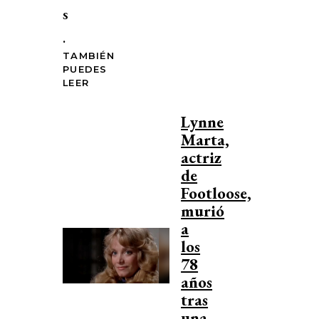
s
.
TAMBIÉN
PUEDES
LEER
Lynne
Marta,
actriz
de
Footloose,
murió
a
los
78
años
tras
una