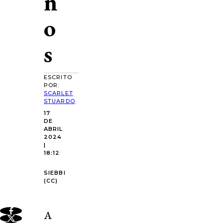
ñ
o
s
ESCRITO
POR:
SCARLET
STUARDO
17
DE
ABRIL
2024
|
18:12
SIEBBI
(CC)
A