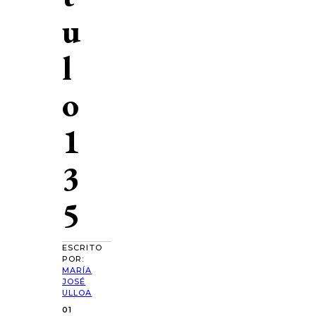
u
l
o
1
3
5
ESCRITO
POR:
MARÍA
JOSÉ
ULLOA
01