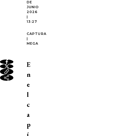
DE
JUNIO
2026
|
13:27
CAPTURA
|
MEGA
E
n
e
l
c
a
p
í