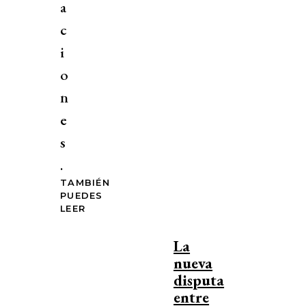
a
c
i
o
n
e
s
.
TAMBIÉN
PUEDES
LEER
La
nueva
disputa
entre