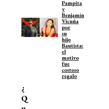
Pampita
y
Benjamín
Vicuña
por
su
hijo
Bautista:
el
motivo
fue
costoso
regalo
¿
Q
u