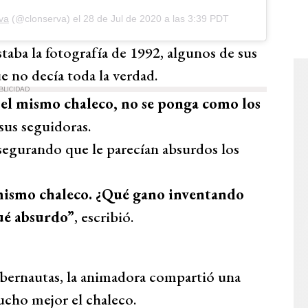
va
(@clonserva) el
28 de Jul de 2020 a las 3:39 PDT
taba la fotografía de 1992, algunos de sus
e no decía toda la verdad.
BLICIDAD
 el mismo chaleco, no se ponga como los
 sus seguidoras.
segurando que le parecían absurdos los
 mismo chaleco. ¿Qué gano inventando
qué absurdo”
, escribió.
cibernautas, la animadora compartió una
ucho mejor el chaleco.