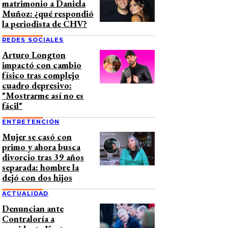
matrimonio a Daniela
Muñoz: ¿qué respondió
la periodista de CHV?
REDES SOCIALES
Arturo Longton
impactó con cambio
físico tras complejo
cuadro depresivo:
"Mostrarme así no es
fácil"
ENTRETENCIÓN
Mujer se casó con
primo y ahora busca
divorcio tras 39 años
separada: hombre la
dejó con dos hijos
ACTUALIDAD
Denuncian ante
Contraloría a