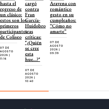
hasta el
cargó
Aravena con
regreso de
contra
romántico
un clásico:
Fran
gesto en su
estos son los
García-
cumpleaños:
primeros
Huidobro
“Cómo no
participantes
tras
amarte”
de Coliseo
críticas:
"¿Quién
07 DE
AGOSTO
se cree
07 DE
2026 |
AGOSTO
esta
09:39
2026 |
hue…?"
11:16
07 DE
AGOSTO
2026 |
10:40