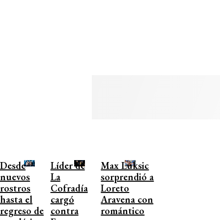
Desde
Líder de
Max Luksic
nuevos
La
sorprendió a
rostros
Cofradía
Loreto
hasta el
cargó
Aravena con
regreso de
contra
romántico