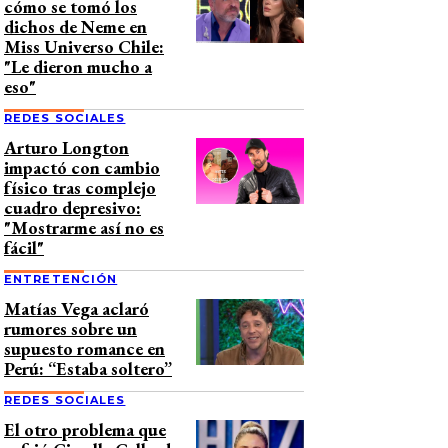
cómo se tomó los
dichos de Neme en
Miss Universo Chile:
"Le dieron mucho a
eso"
REDES SOCIALES
Arturo Longton
impactó con cambio
físico tras complejo
cuadro depresivo:
"Mostrarme así no es
fácil"
ENTRETENCIÓN
Matías Vega aclaró
rumores sobre un
supuesto romance en
Perú: “Estaba soltero”
REDES SOCIALES
El otro problema que