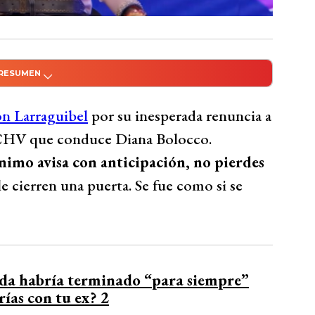
 RESUMEN
do con Inteligencia Artificial
uncia de Faloon Larraguibel a ‘Fiebre de
on Larraguibel
por su inesperada renuncia a
 desleal al no avisar con anticipación.
 CHV que conduce Diana Bolocco.
Pulido coinciden en que Larraguibel carece
ínimo avisa con anticipación, no pierdes
s y dificulta la convivencia en
 cierren una puerta. Se fue como si se
éntrica durante su participación en el
Bío Bío Comunicaciones
rda habría terminado “para siempre”
ías con tu ex? 2