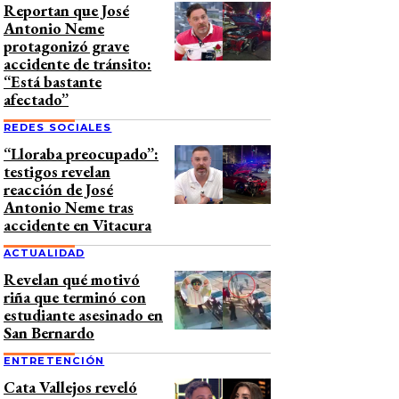
Reportan que José
Antonio Neme
protagonizó grave
accidente de tránsito:
“Está bastante
afectado”
REDES SOCIALES
“Lloraba preocupado”:
testigos revelan
reacción de José
Antonio Neme tras
accidente en Vitacura
ACTUALIDAD
Revelan qué motivó
riña que terminó con
estudiante asesinado en
San Bernardo
ENTRETENCIÓN
Cata Vallejos reveló