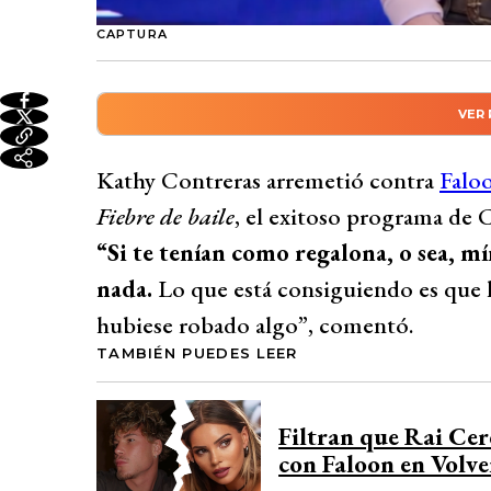
CAPTURA
VER
Resumen automático genera
Kathy Contreras criticó la inesperada ren
Kathy Contreras arremetió contra
Falo
baile’, calificándola de poco profesional y
Fiebre de baile
, el exitoso programa de
Contreras y otras figuras como Catalina 
“Si te tenían como regalona, o sea, m
de argumentos, descalifica sin fundamento
nada.
Lo que está consiguiendo es que le
competencias, recordando su actitud egoc
hubiese robado algo”, comentó.
reality ‘Palabra de honor’ de Canal 13.
TAMBIÉN PUEDES LEER
Desarrollado por 
Filtran que Rai Ce
con Faloon en Volver