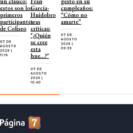
un clásico:
Fran
gesto en su
estos son los
García-
cumpleaños:
primeros
Huidobro
“Cómo no
participantes
tras
amarte”
de Coliseo
críticas:
"¿Quién
07 DE
AGOSTO
se cree
07 DE
2026 |
AGOSTO
esta
09:39
2026 |
hue…?"
11:16
07 DE
AGOSTO
2026 |
10:40