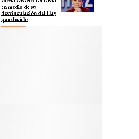
sufrió Gissella Gallardo
en medio de su
desvinculación del Hay
que decirlo