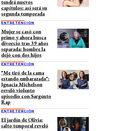
tendrá nuevos
capítulos: así será su
segunda temporada
ENTRETENCIÓN
Mujer se casó con
primo y ahora busca
divorcio tras 39 años
separada: hombre la
dejó con dos hijos
ENTRETENCIÓN
"Me tiró de la cama
estando embarazada":
Ignacia Michelson
reveló violento
episodio con Sargento
Rap
ENTRETENCIÓN
El jardín de Olivia:
salto temporal reveló