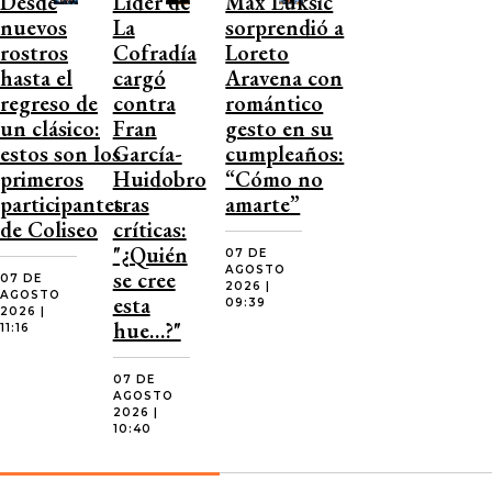
Desde
Líder de
Max Luksic
nuevos
La
sorprendió a
rostros
Cofradía
Loreto
hasta el
cargó
Aravena con
regreso de
contra
romántico
un clásico:
Fran
gesto en su
estos son los
García-
cumpleaños:
primeros
Huidobro
“Cómo no
participantes
tras
amarte”
de Coliseo
críticas:
"¿Quién
07 DE
AGOSTO
se cree
07 DE
2026 |
AGOSTO
esta
09:39
2026 |
hue…?"
11:16
07 DE
AGOSTO
2026 |
10:40