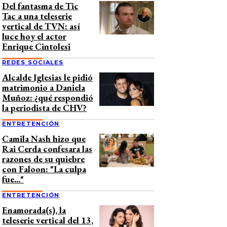
Del fantasma de Tic
Tac a una teleserie
vertical de TVN: así
luce hoy el actor
Enrique Cintolesi
REDES SOCIALES
Alcalde Iglesias le pidió
matrimonio a Daniela
Muñoz: ¿qué respondió
la periodista de CHV?
ENTRETENCIÓN
Camila Nash hizo que
Rai Cerda confesara las
razones de su quiebre
con Faloon: "La culpa
fue..."
ENTRETENCIÓN
Enamorada(s), la
teleserie vertical del 13,