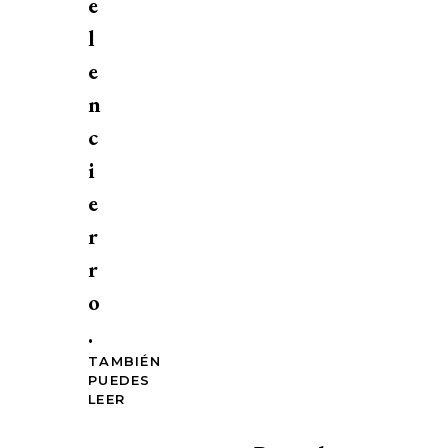
e
l
e
n
c
i
e
r
r
o
.
TAMBIÉN
PUEDES
LEER