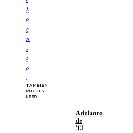
h
o
g
u
s
t
o
.
TAMBIÉN
PUEDES
LEER
Adelanto
de
‘El