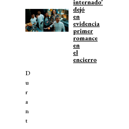
internado’
dejó
en
evidencia
primer
romance
en
el
encierro
D
u
r
a
n
t