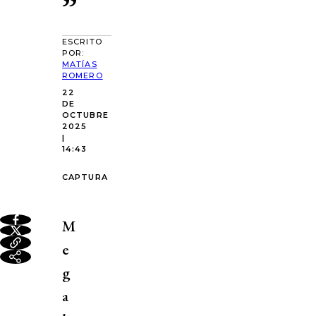
”
ESCRITO
POR:
MATÍAS
ROMERO
22
DE
OCTUBRE
2025
|
14:43
CAPTURA
M
e
g
a