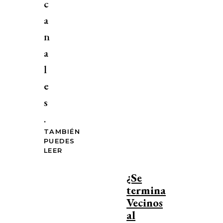
c
a
n
a
l
e
s
.
TAMBIÉN
PUEDES
LEER
¿Se
termina
Vecinos
al