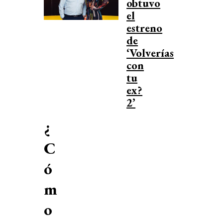
obtuvo
el
estreno
de
‘Volverías
con
tu
ex?
2’
¿
C
ó
m
o