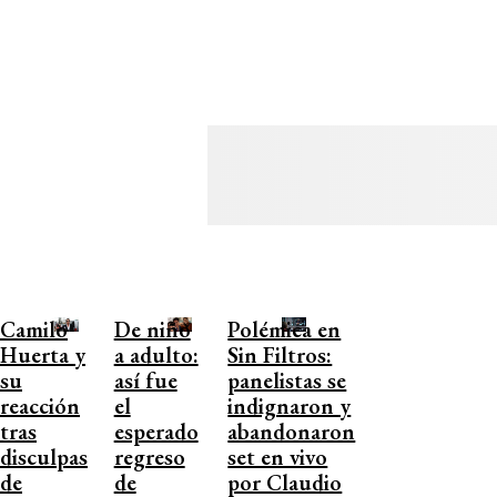
Camilo
De niño
Polémica en
Huerta y
a adulto:
Sin Filtros:
su
así fue
panelistas se
reacción
el
indignaron y
tras
esperado
abandonaron
disculpas
regreso
set en vivo
de
de
por Claudio