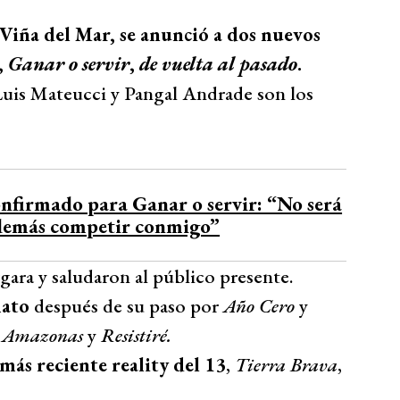
 Viña del Mar, se anunció a dos nuevos
,
Ganar o servir
,
de vuelta al pasado
.
Luis Mateucci y Pangal Andrade son los
nfirmado para Ganar o servir: “No será
s demás competir conmigo”
ara y saludaron al público presente.
mato
después de su paso por
Año Cero
y
o
Amazonas
y
Resistiré.
más reciente reality del 13
,
Tierra Brava
,