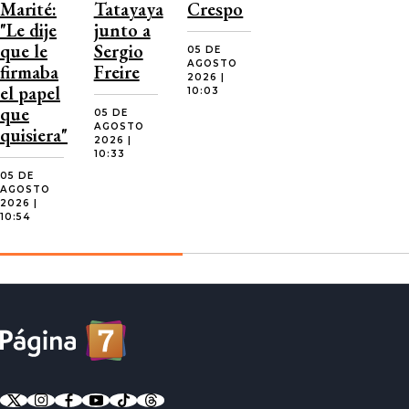
Marité:
Tatayaya
Crespo
"Le dije
junto a
que le
Sergio
05 DE
AGOSTO
firmaba
Freire
2026 |
el papel
10:03
que
05 DE
AGOSTO
quisiera"
2026 |
10:33
05 DE
AGOSTO
2026 |
10:54