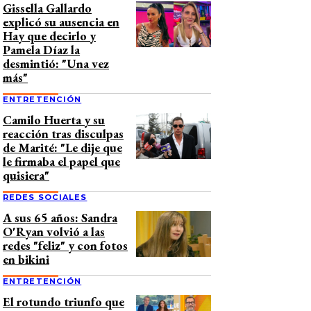
Gissella Gallardo
explicó su ausencia en
Hay que decirlo y
Pamela Díaz la
desmintió: "Una vez
más"
ENTRETENCIÓN
Camilo Huerta y su
reacción tras disculpas
de Marité: "Le dije que
le firmaba el papel que
quisiera"
REDES SOCIALES
A sus 65 años: Sandra
O'Ryan volvió a las
redes "feliz" y con fotos
en bikini
ENTRETENCIÓN
El rotundo triunfo que