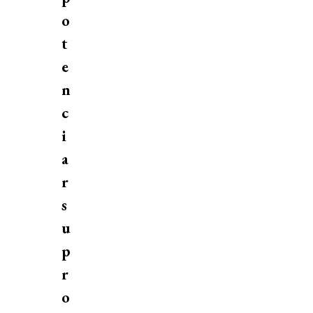
o
t
e
n
c
i
a
r
s
u
p
r
o