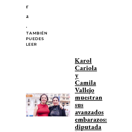
r
a
.
TAMBIÉN
PUEDES
LEER
Karol
Cariola
y
Camila
Vallejo
muestran
sus
avanzados
embarazos:
diputada