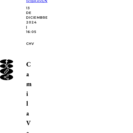
IRIBARREN
13
DE
DICIEMBRE
2024
|
16:05
CHV
C
a
m
i
l
a
V
a