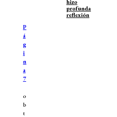
hizo
profunda
reflexión
P
á
g
i
n
a
7
o
b
t