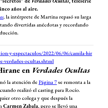
 “secretos” de
Verdades Ocultas
, teleserie
inco años al aire.
as
, la intérprete de Martina repasó su larga
latando divertidas anécdotas y recordando
oducción.
 Hirane en
Verdades Ocultas
amó la atención de
Página 7
se remonta a la
cuando realizó el casting para Rocío.
ier otro colega y que después la
on
Carmen Zabala
, pero se llevó una