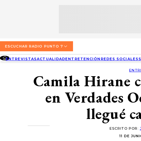
SECCIONES
ESCUCHA RADIO PUNTO 7
ENTREVISTAS
NOSOTROS
VALPARAÍSO
TARIFAS Y POLÍTICAS
QUIÉNES SOMOS
ACTUALIDAD
TARIFAS POLÍTICAS PÁGINA 7
ESCUCHAR RADIO PUNTO 7
CONCEPCIÓN
DIRECCIONES
ENTREVISTAS
ACTUALIDAD
ENTRETENCIÓN
REDES SOCIALES
ENTRETENCIÓN
TARIFAS POLÍTICAS RADIO PUNTO 7
LOS ÁNGELES
BUSCAR
ENTR
CONTACTO COMERCIAL
Camila Hirane co
REDES SOCIALES
TARIFAS POLÍTICAS RADIO EL CARBÓN
TEMUCO
en Verdades O
SOCIEDAD
POLÍTICA DE PRIVACIDAD
VALDIVIA
llegué c
OSORNO
PUERTO MONTT
ESCRITO POR:
11 DE JUN