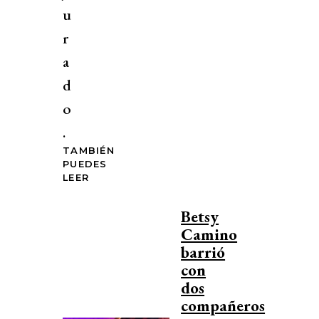
u
r
a
d
o
.
TAMBIÉN
PUEDES
LEER
Betsy
Camino
barrió
con
dos
compañeros