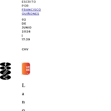
ESCRITO
POR:
FRANCISCO
QUIÑONES
02
DE
JUNIO
2026
|
17:39
CHV
VER
RESUMEN
Resumen
automático
L
generado
con
a
Inteligencia
Artificial
n
La
o