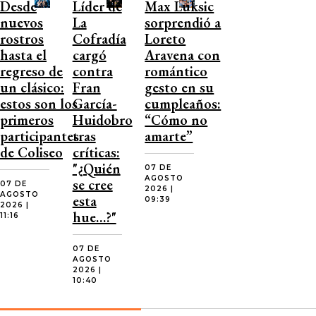
Desde
Líder de
Max Luksic
nuevos
La
sorprendió a
rostros
Cofradía
Loreto
hasta el
cargó
Aravena con
regreso de
contra
romántico
un clásico:
Fran
gesto en su
estos son los
García-
cumpleaños:
primeros
Huidobro
“Cómo no
participantes
tras
amarte”
de Coliseo
críticas:
"¿Quién
07 DE
AGOSTO
se cree
07 DE
2026 |
AGOSTO
esta
09:39
2026 |
hue…?"
11:16
07 DE
AGOSTO
2026 |
10:40