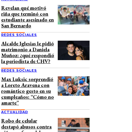
Revelan qué motivó
riña que terminó con
estudiante asesinado en
San Bernardo
REDES SOCIALES
Alcalde Iglesias le pidió
matrimonio a Daniela
Muñoz: ¿qué respondió
la periodista de CHV?
REDES SOCIALES
Max Luksic sorprendió
a Loreto Aravena con
romántico gesto en su
cumpleaños: “Cómo no
amarte”
ACTUALIDAD
Robo de celular
destapó abusos contra