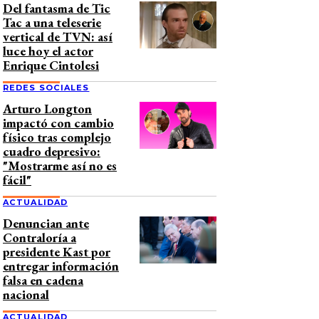
Del fantasma de Tic
Tac a una teleserie
vertical de TVN: así
luce hoy el actor
Enrique Cintolesi
REDES SOCIALES
Arturo Longton
impactó con cambio
físico tras complejo
cuadro depresivo:
"Mostrarme así no es
fácil"
ACTUALIDAD
Denuncian ante
Contraloría a
presidente Kast por
entregar información
falsa en cadena
nacional
ACTUALIDAD