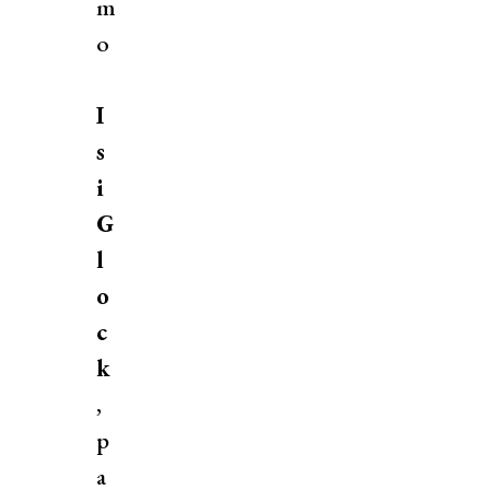
m
o
I
s
i
G
l
o
c
k
,
p
a