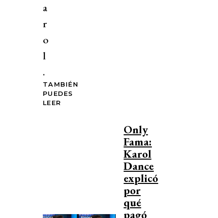
a
r
o
l
.
TAMBIÉN
PUEDES
LEER
Only
Fama:
Karol
Dance
explicó
por
qué
pagó