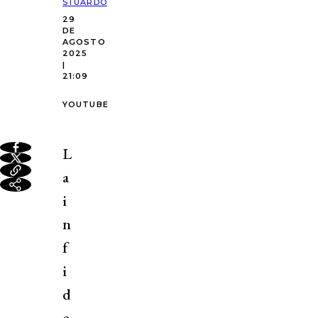
STUARDO
29
DE
AGOSTO
2025
|
21:09
YOUTUBE
L
a
i
n
f
i
d
e