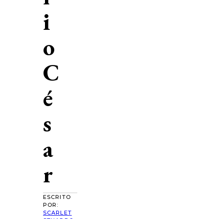
i
o
C
é
s
a
r
ESCRITO
POR:
SCARLET