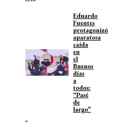
Eduardo
Fuentes
protagonizó
aparatosa
caída
en
el
Buenos
días
a
todos:
“Pasé
de
largo”
“