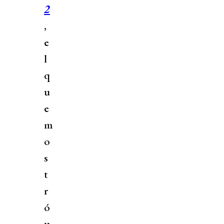
2
,
e
l
q
u
e
m
o
s
t
r
ó
u