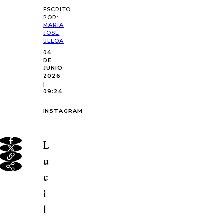
ESCRITO
POR:
MARÍA
JOSÉ
ULLOA
04
DE
JUNIO
2026
|
09:24
INSTAGRAM
L
u
c
i
l