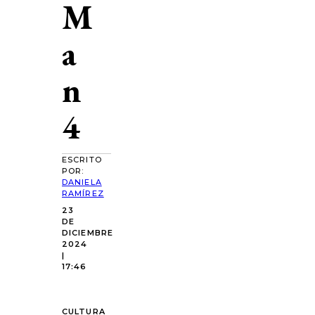
M
a
n
4
ESCRITO
POR:
DANIELA
RAMÍREZ
23
DE
DICIEMBRE
2024
|
17:46
CULTURA