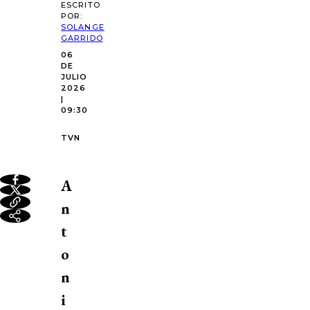
ESCRITO
POR:
SOLANGE
GARRIDO
06
DE
JULIO
2026
|
09:30
TVN
A
n
t
o
n
i