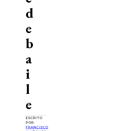
d
e
b
a
i
l
e
ESCRITO
POR:
FRANCISCO