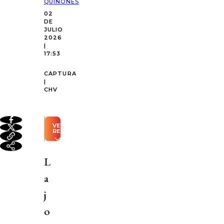
QUIÑONES
02
DE
JULIO
2026
|
17:53
CAPTURA
|
CHV
VER
RESUMEN
Resumen
automático
L
generado
con
a
Inteligencia
Artificial
j
En
o
la