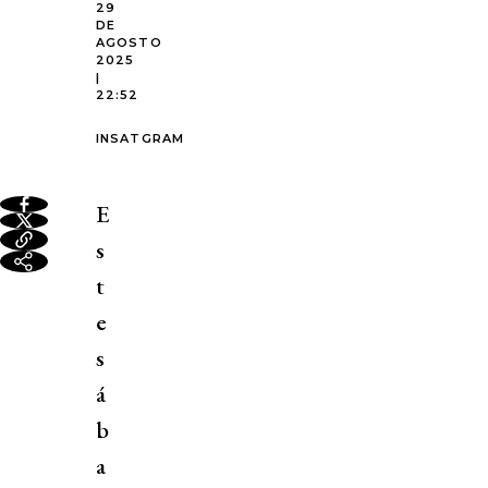
29
DE
AGOSTO
2025
|
22:52
INSATGRAM
E
s
t
e
s
á
b
a