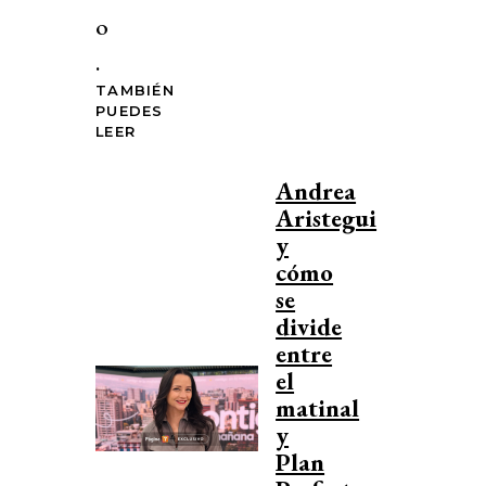
o
.
TAMBIÉN
PUEDES
LEER
Andrea
Aristegui
y
cómo
se
divide
entre
el
matinal
y
Plan