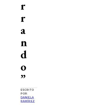
r
r
a
n
d
o
”
ESCRITO
POR:
DANIELA
RAMÍREZ