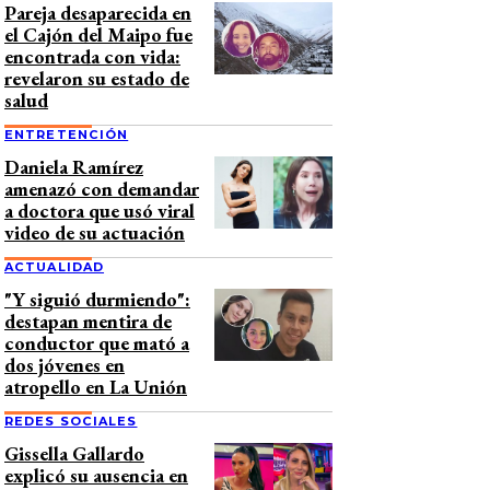
Pareja desaparecida en
el Cajón del Maipo fue
encontrada con vida:
revelaron su estado de
salud
ENTRETENCIÓN
Daniela Ramírez
amenazó con demandar
a doctora que usó viral
video de su actuación
ACTUALIDAD
"Y siguió durmiendo":
destapan mentira de
conductor que mató a
dos jóvenes en
atropello en La Unión
REDES SOCIALES
Gissella Gallardo
explicó su ausencia en