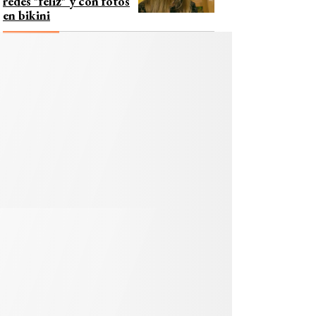
redes "feliz" y con fotos
en bikini