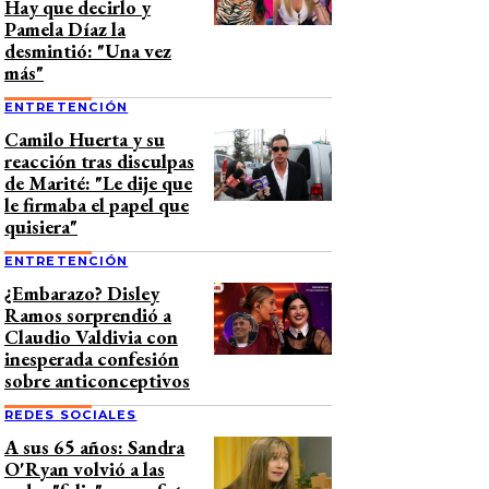
Hay que decirlo y
Pamela Díaz la
desmintió: "Una vez
más"
ENTRETENCIÓN
Camilo Huerta y su
reacción tras disculpas
de Marité: "Le dije que
le firmaba el papel que
quisiera"
ENTRETENCIÓN
¿Embarazo? Disley
Ramos sorprendió a
Claudio Valdivia con
inesperada confesión
sobre anticonceptivos
REDES SOCIALES
A sus 65 años: Sandra
O'Ryan volvió a las