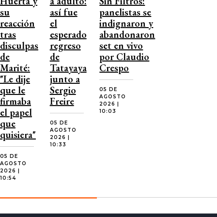
Huerta y
a adulto:
Sin Filtros:
su
así fue
panelistas se
reacción
el
indignaron y
tras
esperado
abandonaron
disculpas
regreso
set en vivo
de
de
por Claudio
Marité:
Tatayaya
Crespo
"Le dije
junto a
que le
Sergio
05 DE
AGOSTO
firmaba
Freire
2026 |
el papel
10:03
que
05 DE
AGOSTO
quisiera"
2026 |
10:33
05 DE
AGOSTO
2026 |
10:54