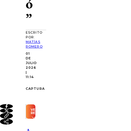
ó
”
ESCRITO
POR:
MATÍAS
ROMERO
01
DE
JULIO
2026
|
11:14
CAPTURA
VER
RESUMEN
Resumen
automático
A