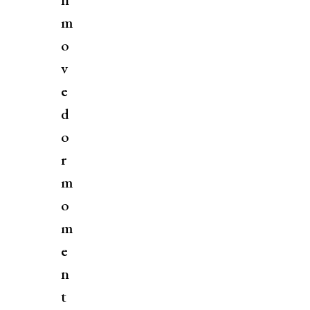
m
o
v
e
d
o
r
m
o
m
e
n
t