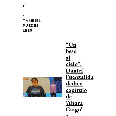
d
.
TAMBIÉN
PUEDES
LEER
“Un
beso
al
cielo”:
Daniel
Fuenzalida
dedicó
capítulo
de
‘Ahora
Caigo’
a