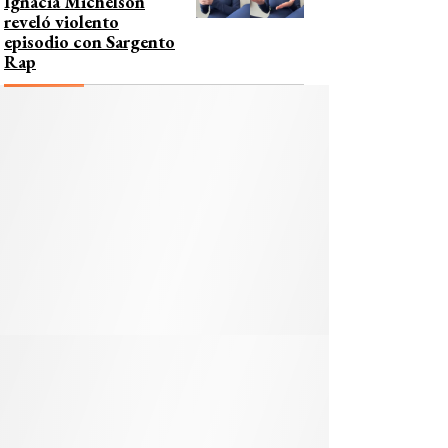
Ignacia Michelson
reveló violento
episodio con Sargento
Rap