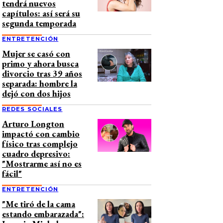
tendrá nuevos
capítulos: así será su
segunda temporada
ENTRETENCIÓN
Mujer se casó con
primo y ahora busca
divorcio tras 39 años
separada: hombre la
dejó con dos hijos
REDES SOCIALES
Arturo Longton
impactó con cambio
físico tras complejo
cuadro depresivo:
"Mostrarme así no es
fácil"
ENTRETENCIÓN
"Me tiró de la cama
estando embarazada":