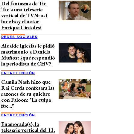
Del fantasma de Tic
Tac a una teleserie
vertical de TVN: así
luce hoy el actor
Enrique Cintolesi
REDES SOCIALES
Alcalde Iglesias le pidió
matrimonio a Daniela
Muñoz: ¿qué respondió
la periodista de CHV?
ENTRETENCIÓN
Camila Nash hizo que
Rai Cerda confesara las
razones de su quiebre
con Faloon: "La culpa
fue..."
ENTRETENCIÓN
Enamorada(s), la
teleserie vertical del 13,