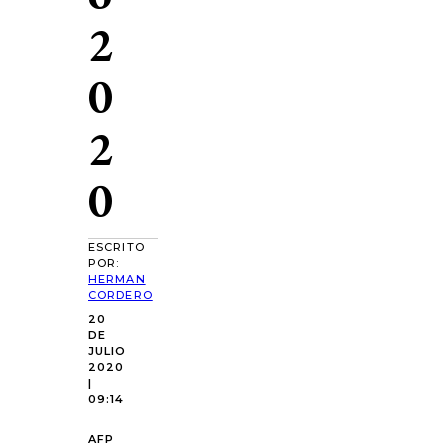
2
0
2
0
ESCRITO
POR:
HERMAN
CORDERO
20
DE
JULIO
2020
|
09:14
AFP