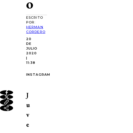
o
ESCRITO
POR:
HERMAN
CORDERO
20
DE
JULIO
2020
|
11:38
INSTAGRAM
J
u
v
e