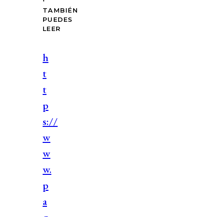
TAMBIÉN
PUEDES
LEER