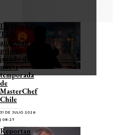
De Mega a
TVN:
anuncian al
primer
jurado de la
nueva
temporada
de
MasterChef
Chile
31 DE JULIO 2026
| 08:27
Reportan