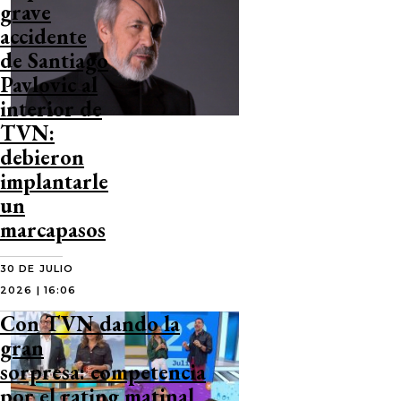
grave
accidente
de Santiago
Pavlovic al
interior de
TVN:
debieron
implantarle
un
marcapasos
30 DE JULIO
2026 | 16:06
Con TVN dando la
gran
sorpresa: competencia
por el rating matinal