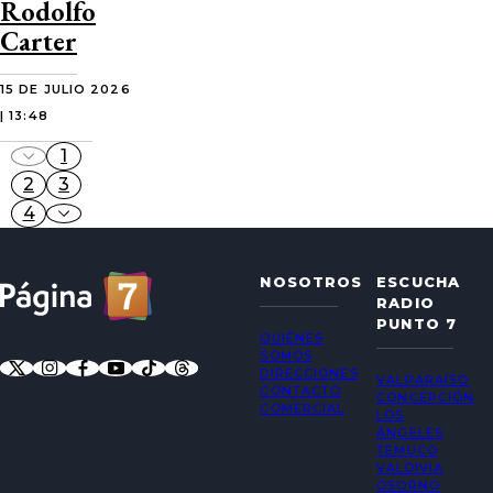
Rodolfo
Carter
15 DE JULIO 2026
| 13:48
1
2
3
4
NOSOTROS
ESCUCHA
RADIO
PUNTO 7
QUIÉNES
SOMOS
DIRECCIONES
VALPARAÍSO
CONTACTO
CONCEPCIÓN
COMERCIAL
LOS
ÁNGELES
TEMUCO
VALDIVIA
OSORNO