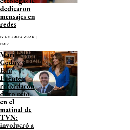
excolegas le
dedicaron
mensajes en
redes
17 DE JULIO 2026 |
16:17
Mari
Godoy y
Edu
Fuentes
recordaron
duro reto
en el
matinal de
TVN:
involucró a