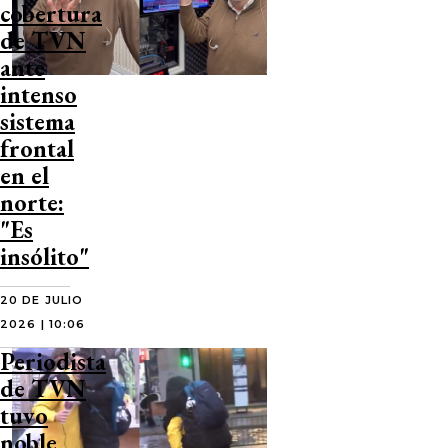
cobertura
de TVN
ante
intenso
sistema
frontal
en el
norte:
"Es
insólito"
20 DE JULIO
2026 | 10:06
Periodista
de TVN
tuvo
noble