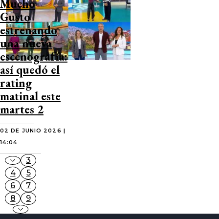
Mucho
Gusto
estrenando
una nueva
escenografía:
así quedó el
rating
matinal este
martes 2
02 DE JUNIO 2026 |
14:04
3
4
5
6
7
8
9