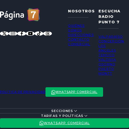
NOSOTROS
ESCUCHA
RADIO
PUNTO 7
QUIÉNES
SOMOS
DIRECCIONES
VALPARAÍSO
CONTACTO
CONCEPCIÓN
COMERCIAL
LOS
ÁNGELES
TEMUCO
VALDIVIA
OSORNO
PUERTO
MONTT
POLÍTICA DE PRIVACIDAD
WHATSAPP COMERCIAL
SECCIONES
ENTREVISTAS
TARIFAS Y POLÍTICAS
ACTUALIDAD
POLÍTICA DE PRIVACIDAD
WHATSAPP COMERCIAL
ENTRETENCIÓN