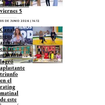
matinal este
viernes 5
05 DE JUNIO 2026 | 14:12
Canal
sigue
arrasando
en las
mañanas:
logró
aplastante
triunfo
en el
rating
matinal
de este