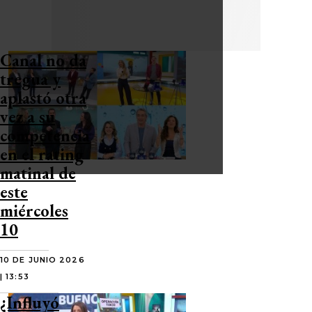
Canal no da
tregua y
aplastó otra
vez a su
competencia
en el rating
matinal de
este
miércoles
10
10 DE JUNIO 2026
| 13:53
¿Influyó