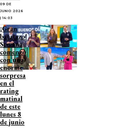
09 DE
JUNIO 2026
| 14:03
¡Gran
batatazo!
Semana
comenzó
con una
enorme
sorpresa
en el
rating
matinal
de este
lunes 8
de junio