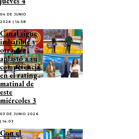
jueves 4
04 DE JUNIO
2026 | 14:58
Canal sigue
imbatible y
otra vez
aplastó a su
competencia
en el rating
matinal de
este
miércoles 3
03 DE JUNIO 2026
| 14:03
Con el