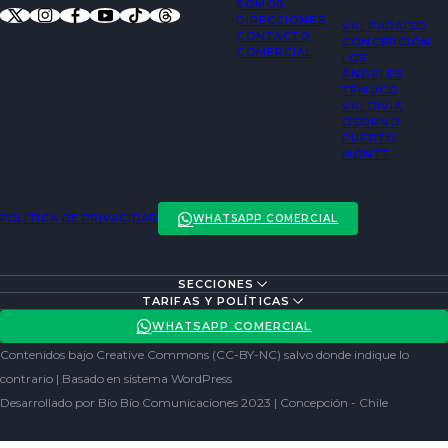
SOMOS
DIRECCIONES
VALPARAÍSO
CONTACTO
CONCEPCIÓN
COMERCIAL
LOS
ÁNGELES
TEMUCO
VALDIVIA
OSORNO
PUERTO
MONTT
POLÍTICA DE PRIVACIDAD
WHATSAPP COMERCIAL
SECCIONES
ENTREVISTAS
TARIFAS Y POLÍTICAS
ACTUALIDAD
POLÍTICA DE PRIVACIDAD
WHATSAPP COMERCIAL
ENTRETENCIÓN
REDES SOCIALES
Contenidos bajo Creative Commons (CC-BY-NC) salvo donde indique lo
SOCIEDAD
contrario | Basado en sistema WordPress
Desarrollado por Bío Bío Comunicaciones 2023 | Concepción - Chile