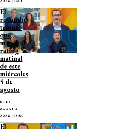
2026 | 16:11
El
rotundo
triunfo
que
marcó el
rating
matinal
de este
miércoles
5 de
agosto
05 DE
AGOSTO
2026 | 13:50
El