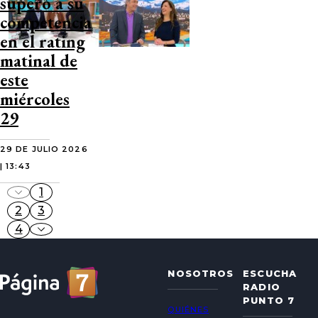
superó a su
competencia
en el rating
matinal de
este
miércoles
29
29 DE JULIO 2026
| 13:43
1
2
3
4
NOSOTROS
ESCUCHA
RADIO
PUNTO 7
QUIÉNES