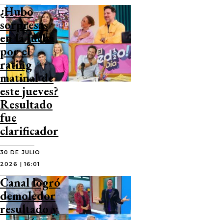
¿Hubo
sorpresas
en la lucha
por el
rating
matinal de
este jueves?
Resultado
fue
clarificador
30 DE JULIO
2026 | 16:01
Canal logró
demoledor
resultado y