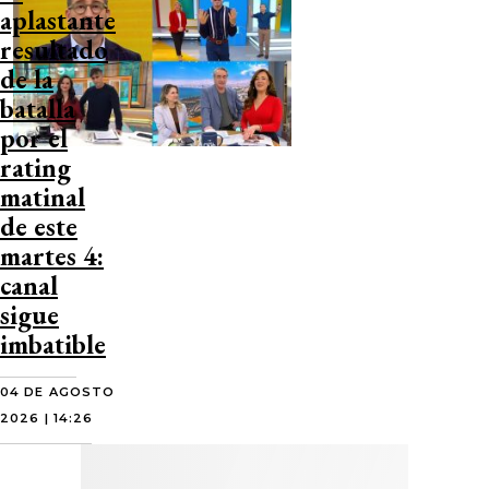
aplastante
resultado
de la
batalla
por el
rating
matinal
de este
martes 4:
canal
sigue
imbatible
04 DE AGOSTO
2026 | 14:26