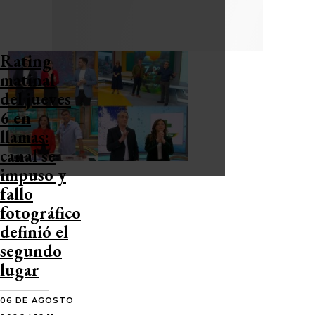
Rating
matinal
del jueves
6 en
llamas:
canal se
impuso y
fallo
fotográfico
definió el
segundo
lugar
06 DE AGOSTO