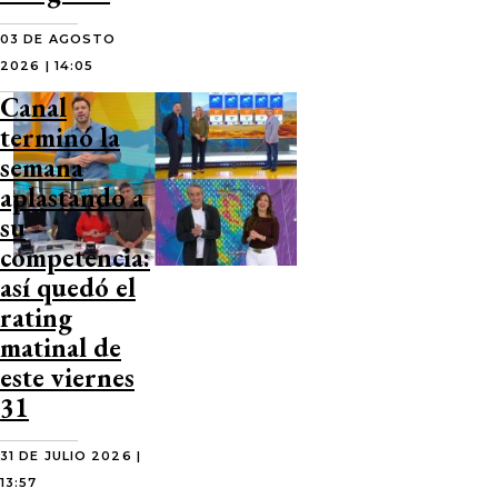
03 DE AGOSTO
2026 | 14:05
Canal
terminó la
semana
aplastando a
su
competencia:
así quedó el
rating
matinal de
este viernes
31
31 DE JULIO 2026 |
13:57