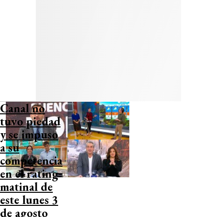
Canal no
tuvo piedad
y se impuso
a su
competencia
en el rating
matinal de
este lunes 3
de agosto