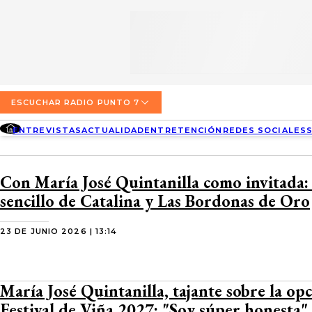
SECCIONES
ESCUCHA RADIO PUNTO 7
ENTREVISTAS
NOSOTROS
VALPARAÍSO
TARIFAS Y POLÍTICAS
QUIÉNES SOMOS
ACTUALIDAD
TARIFAS POLÍTICAS PÁGINA 7
ESCUCHAR RADIO PUNTO 7
CONCEPCIÓN
DIRECCIONES
ENTREVISTAS
ACTUALIDAD
ENTRETENCIÓN
REDES SOCIALES
ENTRETENCIÓN
TARIFAS POLÍTICAS RADIO PUNTO 7
LOS ÁNGELES
BUSCAR
CONTACTO COMERCIAL
REDES SOCIALES
TARIFAS POLÍTICAS RADIO EL CARBÓN
Con María José Quintanilla como invitada:
TEMUCO
sencillo de Catalina y Las Bordonas de Oro
SOCIEDAD
POLÍTICA DE PRIVACIDAD
VALDIVIA
23 DE JUNIO 2026 | 13:14
OSORNO
PUERTO MONTT
María José Quintanilla, tajante sobre la opc
Festival de Viña 2027: "Soy súper honesta"