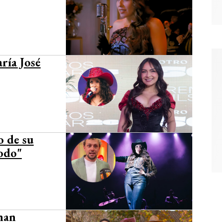
ría José
o de su
todo"
nan