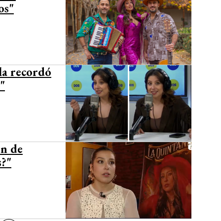
os"
la recordó
"
ón de
s?"