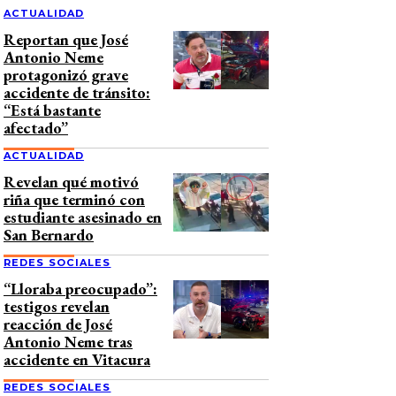
ACTUALIDAD
Reportan que José
Antonio Neme
protagonizó grave
accidente de tránsito:
“Está bastante
afectado”
ACTUALIDAD
Revelan qué motivó
riña que terminó con
estudiante asesinado en
San Bernardo
REDES SOCIALES
“Lloraba preocupado”:
testigos revelan
reacción de José
Antonio Neme tras
accidente en Vitacura
REDES SOCIALES