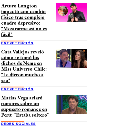
Arturo Longton
impactó con cambio
físico tras complejo
cuadro depresivo:
"Mostrarme así no es
fácil"
ENTRETENCIÓN
Cata Vallejos reveló
cómo se tomó los
dichos de Neme en
Miss Universo Chile:
"Le dieron mucho a
eso"
ENTRETENCIÓN
Matías Vega aclaró
rumores sobre un
supuesto romance en
Perú: “Estaba soltero”
REDES SOCIALES