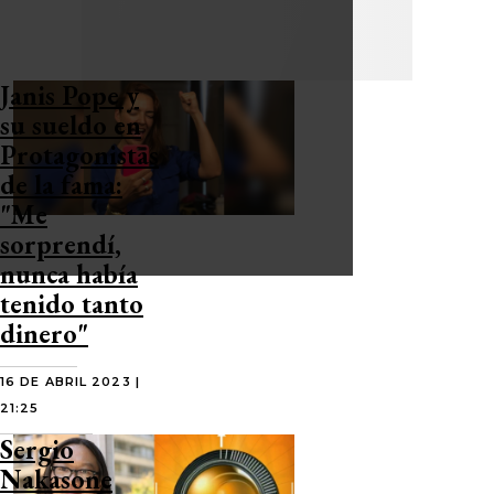
Janis Pope y
su sueldo en
Protagonistas
de la fama:
"Me
sorprendí,
nunca había
tenido tanto
dinero"
16 DE ABRIL 2023 |
21:25
Sergio
Nakasone