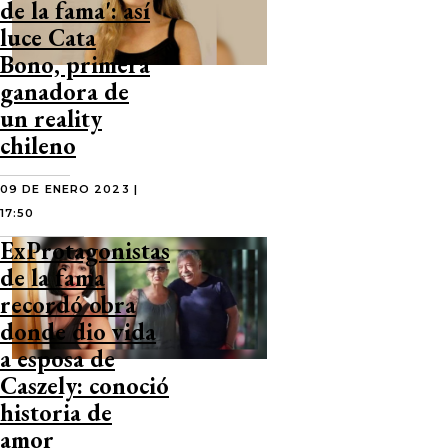
de la fama': así
luce Cata
Bono, primera
ganadora de
un reality
chileno
09 DE ENERO 2023 |
17:50
ExProtagonistas
de la fama
recordó obra
donde dio vida
a esposa de
Caszely: conoció
historia de
amor