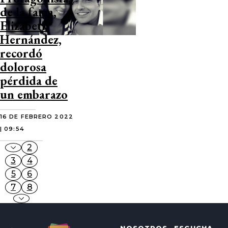
de la fama,
Elizabeth
Hernández,
recordó
dolorosa
pérdida de
un embarazo
16 DE FEBRERO 2022
| 09:54
2
3
4
5
6
7
8