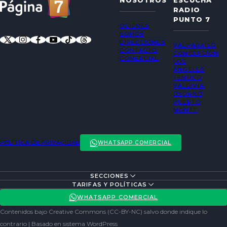
NOSOTROS
ESCUCHA
RADIO
PUNTO 7
QUIÉNES
SOMOS
DIRECCIONES
VALPARAÍSO
CONTACTO
CONCEPCIÓN
COMERCIAL
LOS
ÁNGELES
TEMUCO
VALDIVIA
OSORNO
PUERTO
MONTT
POLÍTICA DE PRIVACIDAD
WHATSAPP COMERCIAL
SECCIONES
ENTREVISTAS
TARIFAS Y POLÍTICAS
ACTUALIDAD
POLÍTICA DE PRIVACIDAD
WHATSAPP COMERCIAL
ENTRETENCIÓN
REDES SOCIALES
Contenidos bajo Creative Commons (CC-BY-NC) salvo donde indique lo
SOCIEDAD
contrario | Basado en sistema WordPress