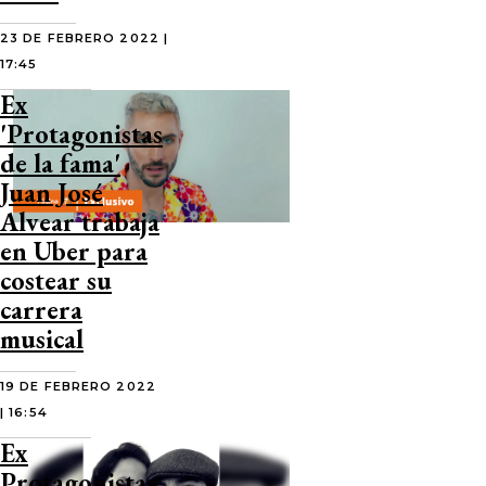
23 DE FEBRERO 2022 |
17:45
Ex
'Protagonistas
de la fama'
Juan José
Alvear trabaja
en Uber para
costear su
carrera
musical
19 DE FEBRERO 2022
| 16:54
Ex
Protagonistas