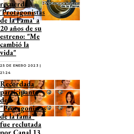
recuerda
'Protagonistas
de la Fama' a
20 años de su
estreno: "Me
cambió la
vida"
25 DE ENERO 2023 |
21:24
Recordada
participante
de
"Protagonistas
de la fama"
fue reclutada
por Canal 13